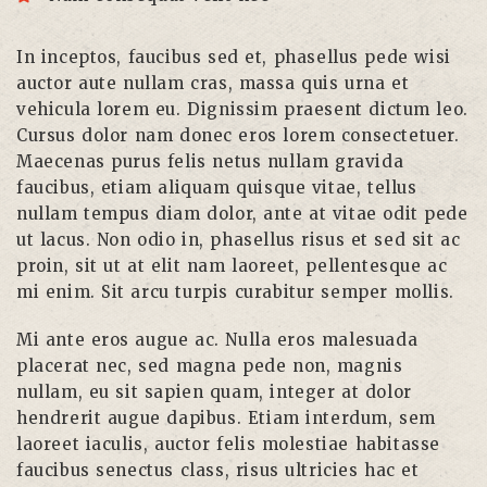
In inceptos, faucibus sed et, phasellus pede wisi
auctor aute nullam cras, massa quis urna et
vehicula lorem eu. Dignissim praesent dictum leo.
Cursus dolor nam donec eros lorem consectetuer.
Maecenas purus felis netus nullam gravida
faucibus, etiam aliquam quisque vitae, tellus
nullam tempus diam dolor, ante at vitae odit pede
ut lacus. Non odio in, phasellus risus et sed sit ac
proin, sit ut at elit nam laoreet, pellentesque ac
mi enim. Sit arcu turpis curabitur semper mollis.
Mi ante eros augue ac. Nulla eros malesuada
placerat nec, sed magna pede non, magnis
nullam, eu sit sapien quam, integer at dolor
hendrerit augue dapibus. Etiam interdum, sem
laoreet iaculis, auctor felis molestiae habitasse
faucibus senectus class, risus ultricies hac et